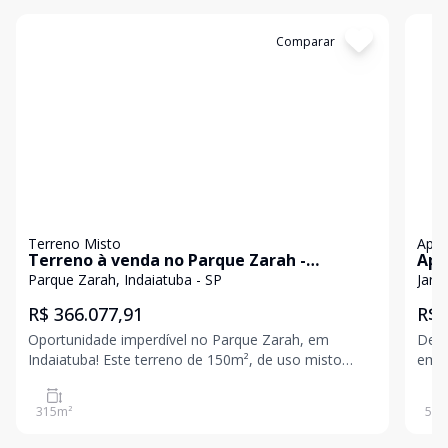
Cód:
GI91
Comparar
Có
Terreno Misto
Apa
Terreno à venda no Parque Zarah -
Apa
Indaiatuba
Pás
Parque Zarah, Indaiatuba - SP
Jard
R$ 366.077,91
R$ 
Oportunidade imperdível no Parque Zarah, em
Desc
Indaiatuba! Este terreno de 150m², de uso misto
em I
(pode ser comércio e/ou residência) está localizado
loca
em uma região em franco crescimento. Ideal para
Bom 
315
m²
51
m
quem busca um investimento seguro ou deseja
conf
construir a casa/co
uma