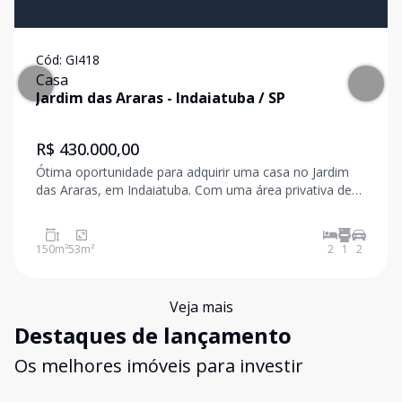
Cód:
GI418
Casa
Jardim das Araras
-
Indaiatuba
/
SP
R$ 430.000,00
Ótima oportunidade para adquirir uma casa no Jardim
das Araras, em Indaiatuba. Com uma área privativa de
53,4 m² e área total de 150 m², esta casa possui 2
dormitórios e 1 banheiro social, ideal para você e sua
família. Não perca a chance de conhecer seu
150
m²
53
m²
2
1
2
Veja mais
Destaques de lançamento
Os melhores imóveis para investir