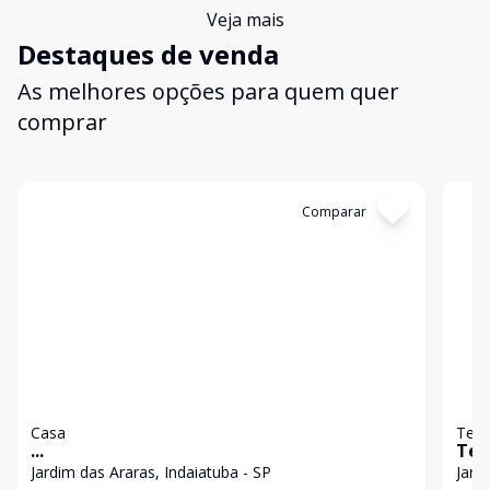
Veja mais
Destaques de venda
As melhores opções para quem quer
comprar
Cód:
GI576
Comparar
Có
Casa
Terr
...
Ter
Ind
Jardim das Araras, Indaiatuba - SP
Jard