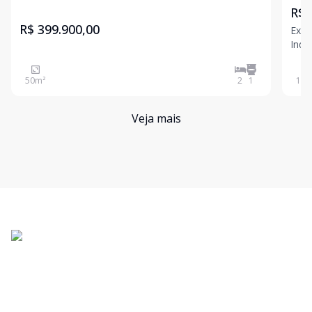
R$ 
R$ 399.900,00
Exce
Inda
m², 
para
50
m²
2
1
150
em u
e a
Veja mais