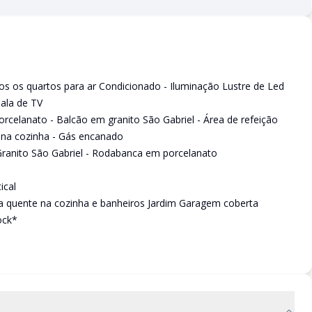
dos os quartos para ar Condicionado - Iluminação Lustre de Led
sala de TV
celanato - Balcão em granito São Gabriel - Área de refeição
d na cozinha - Gás encanado
 Granito São Gabriel - Rodabanca em porcelanato
ical
a quente na cozinha e banheiros Jardim Garagem coberta
ock*