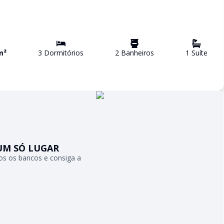
m²
3
Dormitório
s
2
Banheiro
s
1
Suíte
UM SÓ LUGAR
s os bancos e consiga a