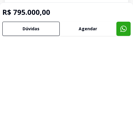
R$ 795.000,00
Dúvidas
Agendar
Imóveis semelhantes
Confira imóveis semelhantes
Cód:
GI591
Comparar
Có