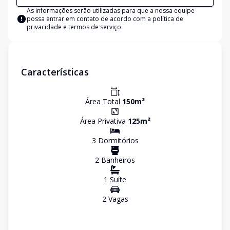
As informações serão utilizadas para que a nossa equipe
possa entrar em contato de acordo com a
política de
privacidade e termos de serviço
Características
Área Total
150
m²
Área Privativa
125
m²
3
Dormitório
s
2
Banheiro
s
1
Suíte
2
Vaga
s