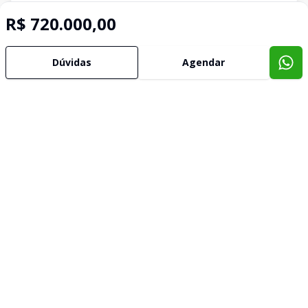
R$ 720.000,00
Dúvidas
Agendar
Imóveis semelhantes
Confira imóveis semelhantes
Cód:
GI591
Comparar
Có